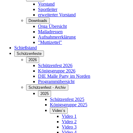
Vorstand
Sportleiter
erweiterter Vorstand
Downloads
Orga Übersicht
Mailadressen
Aufnahmeerklärung
"Muttizettel"
Schießstand
Schützenfeste
2026
Schützenfest 2026
Königsgruppe 2026
DIE Malle Party im Norden
Programmübersicht
Schützenfest - Archiv
2025
Schützenfest 2025
Königsgruppe 2025
Video´s
Video 1
Video 2
Video 3
Video 4