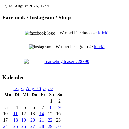
Fr, 14. August 2026
, 17:30
Facebook / Instagram / Shop
Wir bei Facebook ->
klick!
Wir bei Instagram ->
klick!
Kalender
<<
<
Aug. 26
>
>>
Mo
Di
Mi
Do
Fr
Sa
So
1
2
3
4
5
6
7
8
9
10
11
12
13
14
15
16
17
18
19
20
21
22
23
24
25
26
27
28
29
30