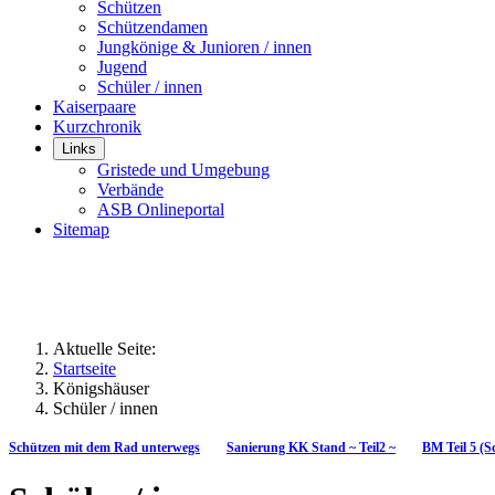
Schützen
Schützendamen
Jungkönige & Junioren / innen
Jugend
Schüler / innen
Kaiserpaare
Kurzchronik
Links
Gristede und Umgebung
Verbände
ASB Onlineportal
Sitemap
Aktuelle Seite:
Startseite
Königshäuser
Schüler / innen
Schützen mit dem Rad unterwegs
Sanierung KK Stand ~ Teil2 ~
BM Teil 5 (S