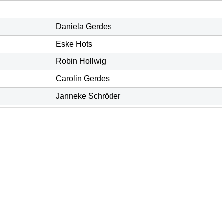
Daniela Gerdes
Eske Hots
Robin Hollwig
Carolin Gerdes
Janneke Schröder
Emmely Heuft
Emmely Heuft
Justin Schröder
Justin Schröder
Neele Bruns
Neele Bruns
Enno Pietsch