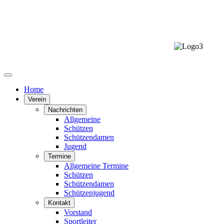
Sc
Home
Verein
Nachrichten
Allgemeine
Schützen
Schützendamen
Jugend
Termine
Allgemeine Termine
Schützen
Schützendamen
Schützenjugend
Kontakt
Vorstand
Sportleiter