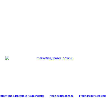
chüler und Lichtpunkt / 50m Pistole)
Neue Schießabende
Freundschaftsschieße