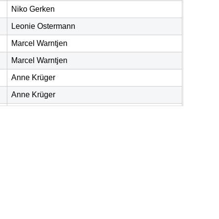
Niko Gerken
Leonie Ostermann
Marcel Warntjen
Marcel Warntjen
Anne Krüger
Anne Krüger
Jula Schröder
Jula Schröder
Hauke Schlütemann
Jella Dannemann
Tammo Behrens
Marc Watermann
Philipp Sicka