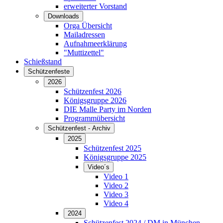
erweiterter Vorstand
Downloads
Orga Übersicht
Mailadressen
Aufnahmeerklärung
"Muttizettel"
Schießstand
Schützenfeste
2026
Schützenfest 2026
Königsgruppe 2026
DIE Malle Party im Norden
Programmübersicht
Schützenfest - Archiv
2025
Schützenfest 2025
Königsgruppe 2025
Video´s
Video 1
Video 2
Video 3
Video 4
2024
Schützenfest 2024 / DM in München