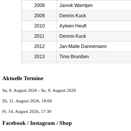
2008
Jannik Warntjen
2009
Dennis Kuck
2010
Ayleen Heuft
2011
Dennis Kuck
2012
Jan-Malte Dannemann
2013
Timo Brunßen
2014
Carolin Gerdes
2015
Carolin Gerdes
Aktuelle Termine
2017
Jella Dannemann
Sa, 8. August 2026
- So, 9. August 2026
2018
Hauke Schlütemann
Di, 11. August 2026
, 18:00
2019
Jan Wemken
Fr, 14. August 2026
, 17:30
2021
Marlon Mathe
Facebook / Instagram / Shop
2022
Lasse Tönjes