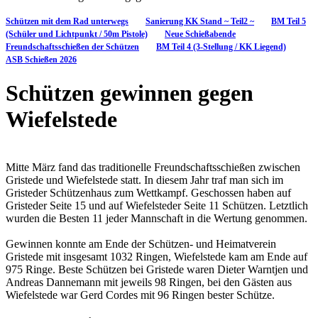
Schützen mit dem Rad unterwegs
Sanierung KK Stand ~ Teil2 ~
BM Teil 5
(Schüler und Lichtpunkt / 50m Pistole)
Neue Schießabende
Freundschaftsschießen der Schützen
BM Teil 4 (3-Stellung / KK Liegend)
ASB Schießen 2026
Schützen gewinnen gegen
Wiefelstede
Mitte März fand das traditionelle Freundschaftsschießen zwischen
Gristede und Wiefelstede statt. In diesem Jahr traf man sich im
Gristeder Schützenhaus zum Wettkampf. Geschossen haben auf
Gristeder Seite 15 und auf Wiefelsteder Seite 11 Schützen. Letztlich
wurden die Besten 11 jeder Mannschaft in die Wertung genommen.
Gewinnen konnte am Ende der Schützen- und Heimatverein
Gristede mit insgesamt 1032 Ringen, Wiefelstede kam am Ende auf
975 Ringe. Beste Schützen bei Gristede waren Dieter Warntjen und
Andreas Dannemann mit jeweils 98 Ringen, bei den Gästen aus
Wiefelstede war Gerd Cordes mit 96 Ringen bester Schütze.