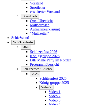
Vorstand
Sportleiter
erweiterter Vorstand
Downloads
Orga Übersicht
Mailadressen
Aufnahmeerklärung
"Muttizettel"
Schießstand
Schützenfeste
2026
Schützenfest 2026
Königsgruppe 2026
DIE Malle Party im Norden
Programmübersicht
Schützenfest - Archiv
2025
Schützenfest 2025
Königsgruppe 2025
Video´s
Video 1
Video 2
Video 3
Video 4