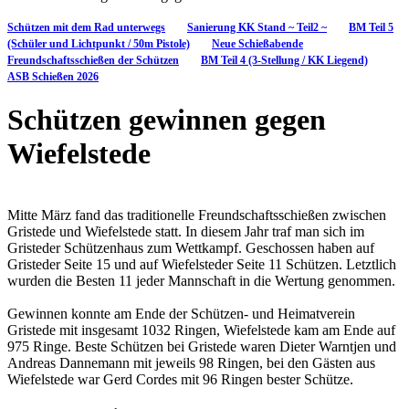
Schützen mit dem Rad unterwegs
Sanierung KK Stand ~ Teil2 ~
BM Teil 5
(Schüler und Lichtpunkt / 50m Pistole)
Neue Schießabende
Freundschaftsschießen der Schützen
BM Teil 4 (3-Stellung / KK Liegend)
ASB Schießen 2026
Schützen gewinnen gegen
Wiefelstede
Mitte März fand das traditionelle Freundschaftsschießen zwischen
Gristede und Wiefelstede statt. In diesem Jahr traf man sich im
Gristeder Schützenhaus zum Wettkampf. Geschossen haben auf
Gristeder Seite 15 und auf Wiefelsteder Seite 11 Schützen. Letztlich
wurden die Besten 11 jeder Mannschaft in die Wertung genommen.
Gewinnen konnte am Ende der Schützen- und Heimatverein
Gristede mit insgesamt 1032 Ringen, Wiefelstede kam am Ende auf
975 Ringe. Beste Schützen bei Gristede waren Dieter Warntjen und
Andreas Dannemann mit jeweils 98 Ringen, bei den Gästen aus
Wiefelstede war Gerd Cordes mit 96 Ringen bester Schütze.