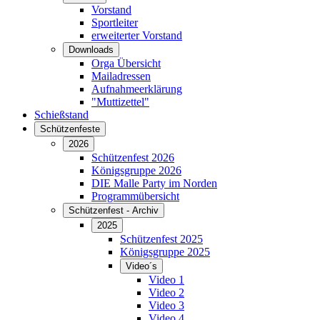
Vorstand
Sportleiter
erweiterter Vorstand
Downloads
Orga Übersicht
Mailadressen
Aufnahmeerklärung
"Muttizettel"
Schießstand
Schützenfeste
2026
Schützenfest 2026
Königsgruppe 2026
DIE Malle Party im Norden
Programmübersicht
Schützenfest - Archiv
2025
Schützenfest 2025
Königsgruppe 2025
Video´s
Video 1
Video 2
Video 3
Video 4