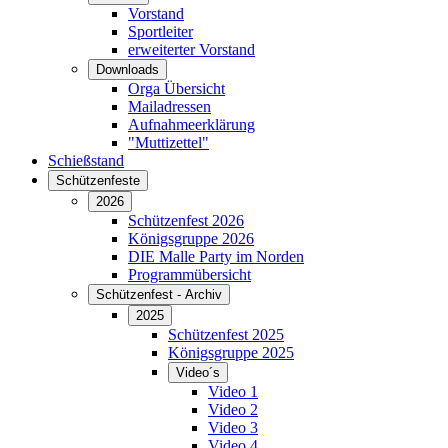
Vorstand
Sportleiter
erweiterter Vorstand
Downloads
Orga Übersicht
Mailadressen
Aufnahmeerklärung
"Muttizettel"
Schießstand
Schützenfeste
2026
Schützenfest 2026
Königsgruppe 2026
DIE Malle Party im Norden
Programmübersicht
Schützenfest - Archiv
2025
Schützenfest 2025
Königsgruppe 2025
Video´s
Video 1
Video 2
Video 3
Video 4