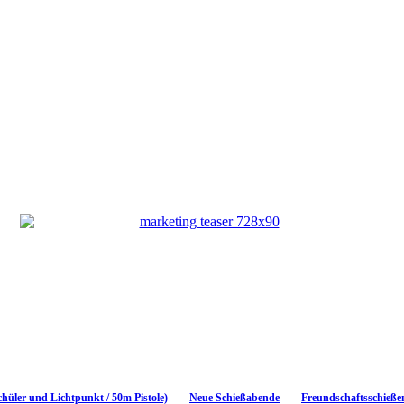
chüler und Lichtpunkt / 50m Pistole)
Neue Schießabende
Freundschaftsschieße