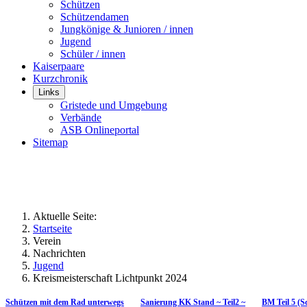
Schützen
Schützendamen
Jungkönige & Junioren / innen
Jugend
Schüler / innen
Kaiserpaare
Kurzchronik
Links
Gristede und Umgebung
Verbände
ASB Onlineportal
Sitemap
Aktuelle Seite:
Startseite
Verein
Nachrichten
Jugend
Kreismeisterschaft Lichtpunkt 2024
Schützen mit dem Rad unterwegs
Sanierung KK Stand ~ Teil2 ~
BM Teil 5 (S