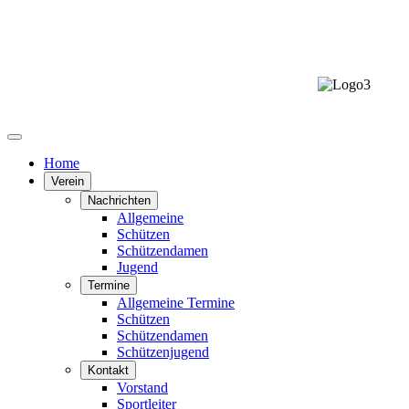
Sc
Home
Verein
Nachrichten
Allgemeine
Schützen
Schützendamen
Jugend
Termine
Allgemeine Termine
Schützen
Schützendamen
Schützenjugend
Kontakt
Vorstand
Sportleiter