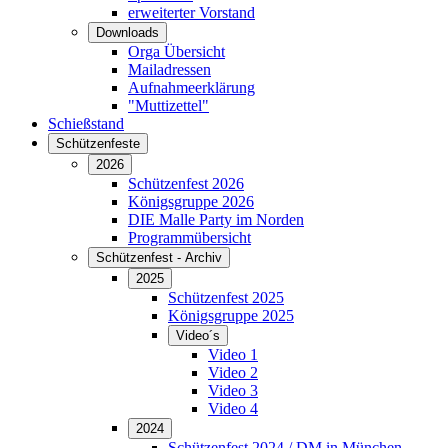
erweiterter Vorstand
Downloads
Orga Übersicht
Mailadressen
Aufnahmeerklärung
"Muttizettel"
Schießstand
Schützenfeste
2026
Schützenfest 2026
Königsgruppe 2026
DIE Malle Party im Norden
Programmübersicht
Schützenfest - Archiv
2025
Schützenfest 2025
Königsgruppe 2025
Video´s
Video 1
Video 2
Video 3
Video 4
2024
Schützenfest 2024 / DM in München