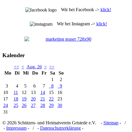
Wir bei Facebook ->
klick!
Wir bei Instagram ->
klick!
Kalender
<<
<
Aug. 26
>
>>
Mo
Di
Mi
Do
Fr
Sa
So
1
2
3
4
5
6
7
8
9
10
11
12
13
14
15
16
17
18
19
20
21
22
23
24
25
26
27
28
29
30
31
© 2026 Schützen- und Heimatverein Gristede e.V. -
Sitemap
- /
-
Impressum
- / -
Datenschutzerklärung
-