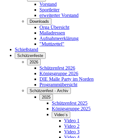
Vorstand
Sportleiter
erweiterter Vorstand
Downloads
Orga Übersicht
Mailadressen
Aufnahmeerklärung
"Muttizettel"
Schießstand
Schützenfeste
2026
Schützenfest 2026
Königsgruppe 2026
DIE Malle Party im Norden
Programmübersicht
Schützenfest - Archiv
2025
Schützenfest 2025
Königsgruppe 2025
Video´s
Video 1
Video 2
Video 3
Video 4