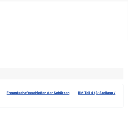
istede e.V.
Freundschaftsschießen der Schützen
BM Teil 4 (3-Stellung /